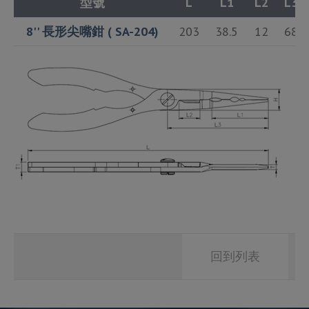
型號
L
L1
L2
L3
8'' 長形尖嘴鉗 ( SA-204)
203
38.5
12
68
回到列表