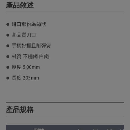
產品敘述
鉗口部份為齒狀
高品質刀口
手柄好握且附彈簧
材質 不鏽鋼 白鐵
厚度 5.00mm
長度 205mm
產品規格